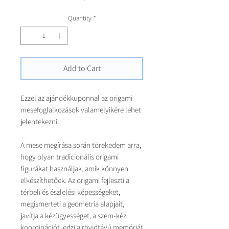
Quantity
*
Add to Cart
Ezzel az ajándékkuponnal az origami
mesefoglalkozások valamelyikére lehet
jelentekezni.
A mese megírása során törekedem arra,
hogy olyan tradicionális origami
figurákat használjak, amik könnyen
elkészíthetőek. Az origami fejleszti a
térbeli és észlelési képességeket,
megismerteti a geometria alapjait,
javítja a kézügyességet, a szem-kéz
koordinációt, edzi a rövidtávú memóriát