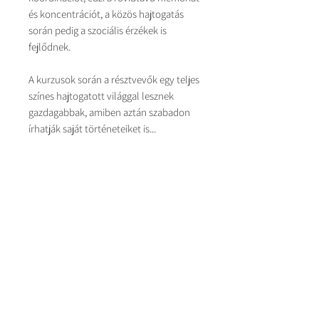
és koncentrációt, a közös hajtogatás
során pedig a szociális érzékek is
fejlődnek.
A kurzusok során a résztvevők egy teljes
színes hajtogatott világgal lesznek
gazdagabbak, amiben aztán szabadon
írhatják saját történeteiket is...
A mesék külön-külön, valamint a
történeti sorrend megtartása nélkül is
értelmezhetőek!
A foglalkozáson való részvételhez
semmilyen hozott eszközre nincs
szükség!
Fontos!
A megrendelés minden esetben fizetési