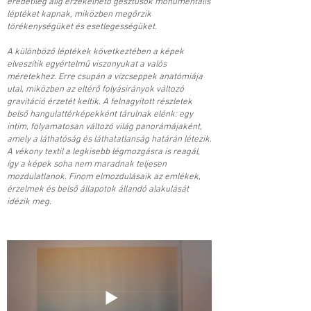
eredetileg alig érzékelhető gesztusok monumentális
léptéket kapnak, miközben megőrzik
törékenységüket és esetlegességüket.
A különböző léptékek következtében a képek
elveszítik egyértelmű viszonyukat a valós
méretekhez. Erre csupán a vízcseppek anatómiája
utal, miközben az eltérő folyásirányok változó
gravitáció érzetét keltik. A felnagyított részletek
belső hangulattérképekként tárulnak elénk: egy
intim, folyamatosan változó világ panorámájaként,
amely a láthatóság és láthatatlanság határán létezik.
A vékony textil a legkisebb légmozgásra is reagál,
így a képek soha nem maradnak teljesen
mozdulatlanok. Finom elmozdulásaik az emlékek,
érzelmek és belső állapotok állandó alakulását
idézik meg.