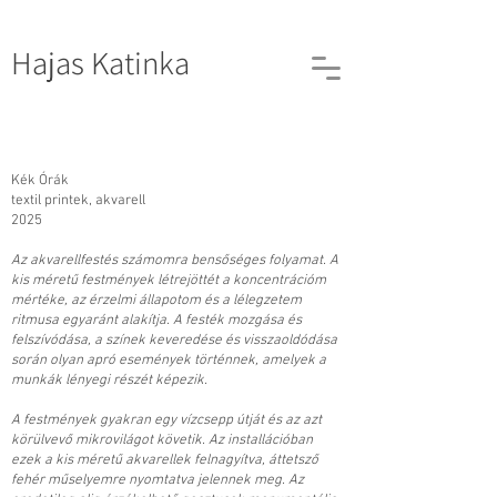
Hajas
Katinka
Kék Órák
textil printek, akvarell
2025
Az akvarellfestés számomra bensőséges folyamat. A
kis méretű festmények létrejöttét a koncentrációm
mértéke, az érzelmi állapotom és a lélegzetem
ritmusa egyaránt alakítja. A festék mozgása és
felszívódása, a színek keveredése és visszaoldódása
során olyan apró események történnek, amelyek a
munkák lényegi részét képezik.
A festmények gyakran egy vízcsepp útját és az azt
körülvevő mikrovilágot követik. Az installációban
ezek a kis méretű akvarellek felnagyítva, áttetsző
fehér műselyemre nyomtatva jelennek meg. Az