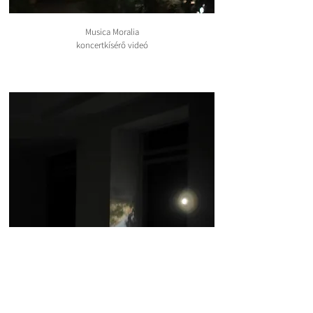
Musica Moralia
koncertkísérő videó